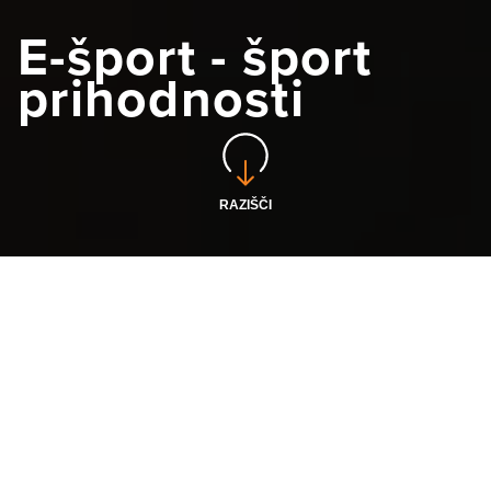
E-šport - šport
prihodnosti
RAZIŠČI
T-2 soustanovitelj Diamant
Esports - prve
profesionalne e-športne
organizacije v Sloveniji