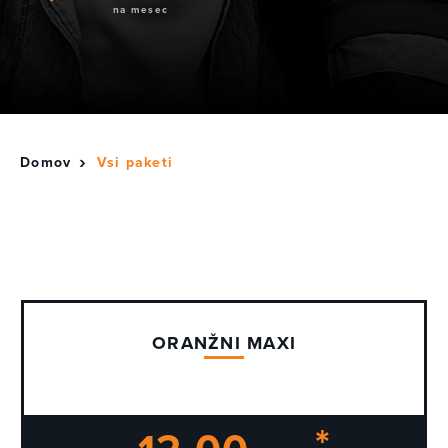
na mesec
Domov
Vsi paketi
ORANŽNI MAXI