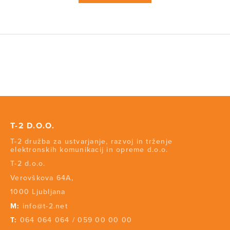
T-2 D.O.O.
T-2 družba za ustvarjanje, razvoj in trženje
elektronskih komunikacij in opreme d.o.o.
T-2 d.o.o.
Verovškova 64A,
1000 Ljubljana
M:
info@t-2.net
T:
064 064 064
/
059 00 00 00