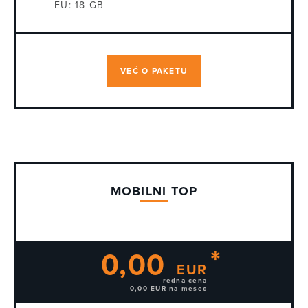
EU:
18 GB
VEČ O PAKETU
MOBILNI TOP
0,00
EUR
redna cena
0,00 EUR na mesec