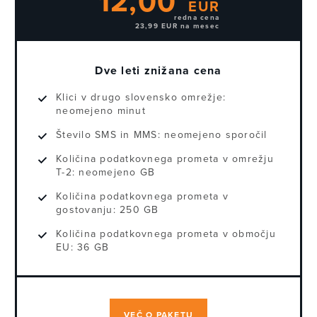
12,00
EUR
redna cena
23,99 EUR na mesec
Dve leti znižana cena
Klici v drugo slovensko omrežje:
neomejeno minut
Število SMS in MMS:
neomejeno sporočil
Količina podatkovnega prometa v omrežju
T-2:
neomejeno GB
Količina podatkovnega prometa v
gostovanju:
250 GB
Količina podatkovnega prometa v območju
EU:
36 GB
VEČ O PAKETU