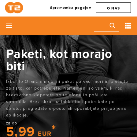
Sprememba pogojev
O NAS
Paketi, kot morajo
biti
Izberite Oranžni mobilni paket po vaši meri in plačujte
za tisto, kar potrebujete. Namenjeni so vsem, ki radi
brezskrbno klepetate po telefonu in pošiljate
sporočila. Brez skrbi pa lahko tudi pobrskate po
spletu, pregledate e-pošto ali uporabljate priljubljene
aplikacije.
ŽE OD
5,99
EUR