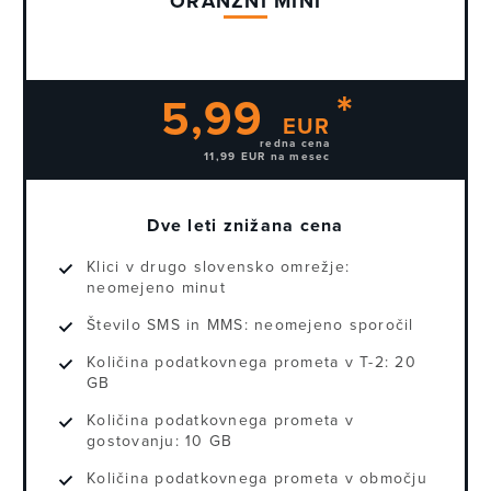
ORANŽNI MINI
5,99
EUR
redna cena
11,99 EUR na mesec
Dve leti znižana cena
Klici v drugo slovensko omrežje:
neomejeno minut
Število SMS in MMS:
neomejeno sporočil
Količina podatkovnega prometa v T-2:
20
GB
Količina podatkovnega prometa v
gostovanju:
10 GB
Količina podatkovnega prometa v območju