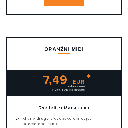
ORANŽNI MIDI
7,49
EUR
redna cena
14,99 EUR na mesec
Dve leti znižana cena
Klici v drugo slovensko omrežje:
neomejeno minut