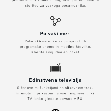
ponudbe. Širok nabor nadgradenj in edinstvene
storitve za vsakega posameznika.
Po vaši meri
Paketi Oranžni že vključujejo tudi
programsko shemo in mobilno številko.
Izberite svoj idealen paket.
Edinstvena televizija
S časovnimi funkcijami na slikovnem traku
in enotnim prikazom na vseh napravah. T-2
TV lahko gledate povsod v EU.