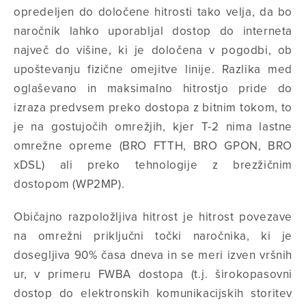
opredeljen do določene hitrosti tako velja, da bo
naročnik lahko uporabljal dostop do interneta
največ do višine, ki je določena v pogodbi, ob
upoštevanju fizične omejitve linije. Razlika med
oglaševano in maksimalno hitrostjo pride do
izraza predvsem preko dostopa z bitnim tokom, to
je na gostujočih omrežjih, kjer T-2 nima lastne
omrežne opreme (BRO FTTH, BRO GPON, BRO
xDSL) ali preko tehnologije z brezžičnim
dostopom (WP2MP).
Običajno razpoložljiva hitrost je hitrost povezave
na omrežni priključni točki naročnika, ki je
dosegljiva 90% časa dneva in se meri izven vršnih
ur, v primeru FWBA dostopa (t.j. širokopasovni
dostop do elektronskih komunikacijskih storitev