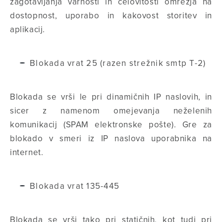
zagotavljanja varnosti in celovitosti omrežja na
dostopnost, uporabo in kakovost storitev in
aplikacij.
Blokada vrat 25 (razen strežnik smtp T-2)
Blokada se vrši le pri dinamičnih IP naslovih, in
sicer z namenom omejevanja neželenih
komunikacij (SPAM elektronske pošte). Gre za
blokado v smeri iz IP naslova uporabnika na
internet.
Blokada vrat 135-445
Blokada se vrši tako pri statičnih, kot tudi pri