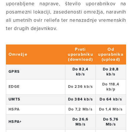
uporabljene naprave, število uporabnikov na
posamezni lokaciji, zasedenosti omrežja, naravnih
ali umetnih ovir reliefa ter nenazadnje vremenskih
ter drugih dejavnikov.
Proti
Od
Omrežje
uporabniku
uporabnika
(download)
(upload)
Do 82,4
Do 28,8
GPRS
kb/s
kb/s
Do 118,4
EDGE
Do 236 kb/s
kb/p
UMTS
Do 384 kb/s
Do 64 kb/s
HSPA
Do 7,2 Mb/s
Do 1,4 Mb/s
Do 26,6
Do 5,76
HSPA+
Mb/s
Mb/s