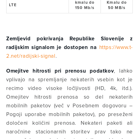
kmalu do
Kmalu do
LTE
150 Mb/s
50 MB/s
Zemljevid pokrivanja Republike Slovenije z
radijskim signalom je dostopen na
https://www.t-
2.net/radijski-signal
.
Omejitve hitrosti pri prenosu podatkov
, lahko
vplivajo na spremljanje nekaterih vsebin kot je
recimo video visoke ločljivosti (HD, 4k, itd.).
Omejitev hitrosti prenosa so del nekaterih
mobilnih paketov (več v Posebnem dogovoru –
Pogoji uporabe mobilnih paketov), po preseženi
določeni količini prenosa. Nekateri paketi ali
naročnine stacionarnih storitev prav tako ne