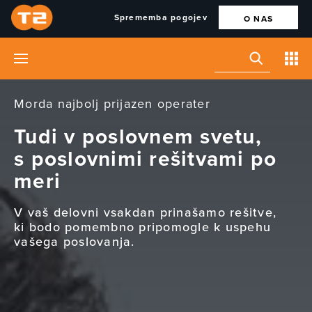
Sprememba pogojev
O NAS
Morda najbolj prijazen operater
Tudi v poslovnem svetu,
s poslovnimi rešitvami po
meri
V vaš delovni vsakdan prinašamo rešitve,
ki bodo pomembno pripomogle k uspehu
vašega poslovanja.