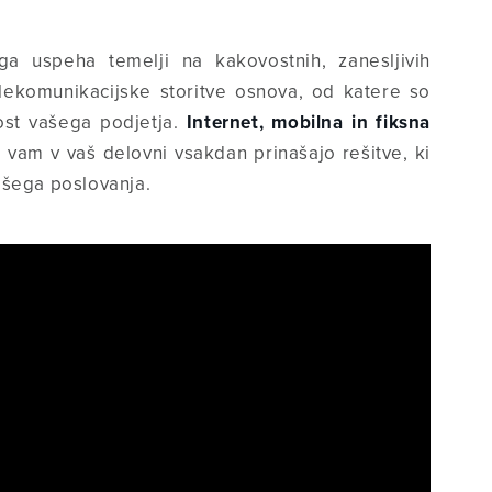
a uspeha temelji na kakovostnih, zanesljivih
elekomunikacijske storitve osnova, od katere so
st vašega podjetja.
Internet, mobilna in fiksna
e
vam v vaš delovni vsakdan prinašajo rešitve, ki
šega poslovanja.