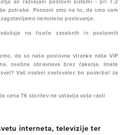
tja ali razvejani poslovni sistemi - pri T-2
aše potrebe. Ponosni smo na to, da smo vam
em zagotavljamo nemoteno poslovanje.
dušuje na tisoče zasebnih in poslovnih
čemo, do so naše poslovne stranke naše VIP
na, osebna obravnava brez čakanja. Imate
asvet? Vaš osebni svetovalec bo poskrbel za
da cena TK storitev ne ustavlja vaše rasti
vetu interneta, televizije ter