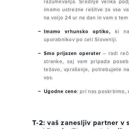
razumevanja. Srednje velika podje
imamo ustrezne rešitve za vse v
na voljo 24 ur na dan in vam s t
Imamo vrhunsko optiko,
ki nav
uporabnikov po celi Sloveniji.
Smo prijazen operater
– radi re
stranke, saj vam pripada poseb
težavo, vprašanje, potrebujete n
vas.
Ugodne cene
: pri nas poskrbimo, 
T-2: vaš zanesljiv partner v s