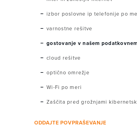
izbor poslovne ip telefonije po m
varnostne rešitve
gostovanje v našem podatkovnem 
cloud rešitve
optično omrežje
Wi-Fi po meri
Zaščita pred grožnjami kibernets
ODDAJTE POVPRAŠEVANJE