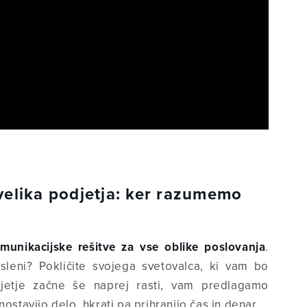
 velika podjetja: ker razumemo
munikacijske rešitve za vse oblike poslovanja
.
sleni? Pokličite svojega svetovalca, ki vam bo
djetje začne še naprej rasti, vam predlagamo
ostavijo delo, hkrati pa prihranijo čas in denar.