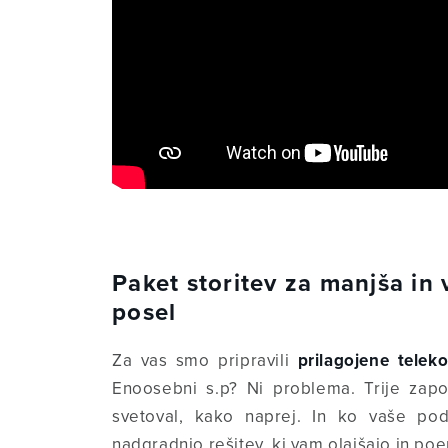
Paket storitev za manjša in
posel
Za vas smo pripravili
prilagojene teleko
Enoosebni s.p? Ni problema. Trije zapo
svetoval, kako naprej. In ko vaše po
nadgradnjo rešitev, ki vam olajšajo in poen