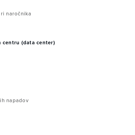
eri naročnika
centru (data center)
kih napadov