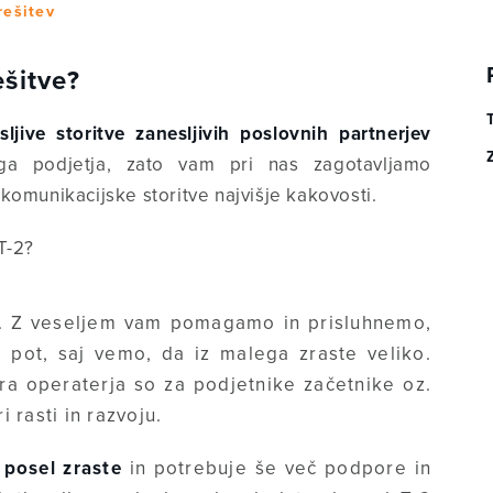
rešitev
ešitve?
sljive storitve zanesljivih poslovnih partnerjev
a podjetja, zato vam pri nas zagotavljamo
komunikacijske storitve najvišje kakovosti.
T-2?
. Z veseljem vam pomagamo in prisluhnemo,
o pot, saj vemo, da iz malega zraste veliko.
a operaterja so za podjetnike začetnike oz.
 rasti in razvoju.
 posel zraste
in potrebuje še več podpore in