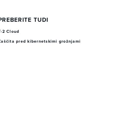
PREBERITE TUDI
T-2 Cloud
Zaščita pred kibernetskimi grožnjami