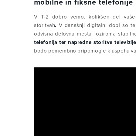
mobilne in fiksne telefonije
V T-2 dobro vemo, kolikšen del vašeg
storitvah
.
V današnji digitalni dobi so t
odvisna delovna mesta oziroma stabilno
telefonija ter napredne storitve televizij
bodo pomembno pripomogle k uspehu va