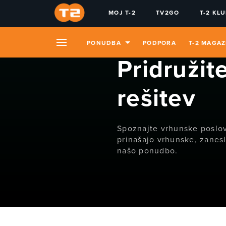
MOJ T-2
TV2GO
T-2 KL
PONUDBA
PODPORA
T-2 MAGAZ
Pridružit
rešitev
Spoznajte vrhunske poslov
prinašajo vrhunske, zaneslj
našo ponudbo.