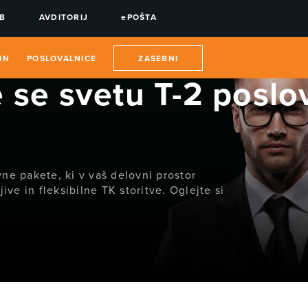
UB
AVDITORIJ
ePOŠTA
IN
POSLOVALNICE
ZASEBNI
e se svetu T-2 poslo
ne pakete, ki v vaš delovni prostor
ive in fleksibilne TK storitve. Oglejte si