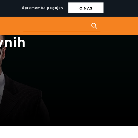
Sprememba pogojev
O NAS
vnih