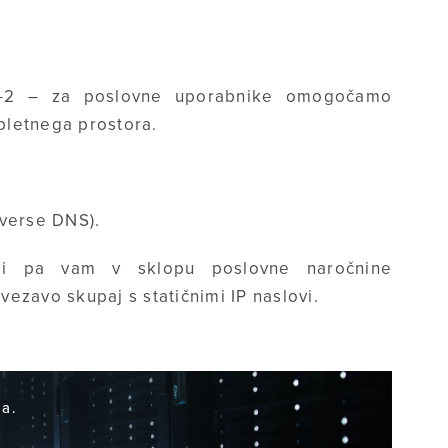
 T-2 – za poslovne uporabnike omogočamo
pletnega prostora.
everse DNS).
 mi pa vam v sklopu poslovne naročnine
ezavo skupaj s statičnimi IP naslovi.
ja.