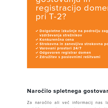
registracijo dome
pri T-2?
Dolgoletne izkušnje na področju zag
vzdrževanja strežnikov
Konkurenčna cena
Strokovna in zanesljiva strokovna 
Varovani prostori 24/7
Odgovoren registrar domen
Združitev s poslovnimi rešitvami
Naročilo spletnega gostovan
Za naročilo ali več informacij nas 