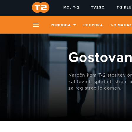
MOJ T-2
TV2GO
T-2 KL
PONUDBA
PODPORA
T-2 MAGAZ
Gostovanj
Naročnikom T-2 storitev o
zahtevnih spletnih strani 
za registracijo domen.