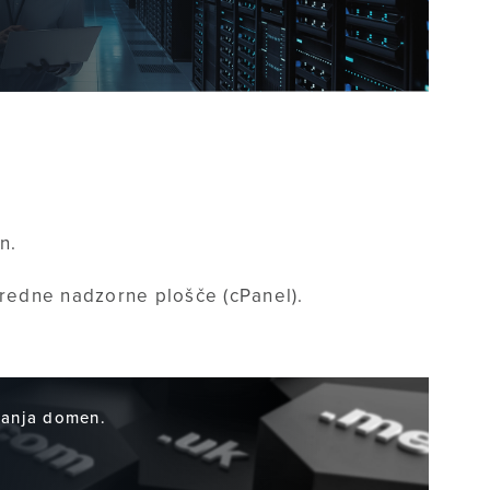
n.
edne nadzorne plošče (cPanel).
ljanja domen.