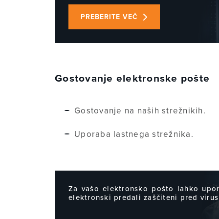
PREBERITE VEČ
Gostovanje elektronske pošte
Gostovanje na naših strežnikih.
Uporaba lastnega strežnika.
Za vašo elektronsko pošto lahko upor
elektronski predali zaščiteni pred viru