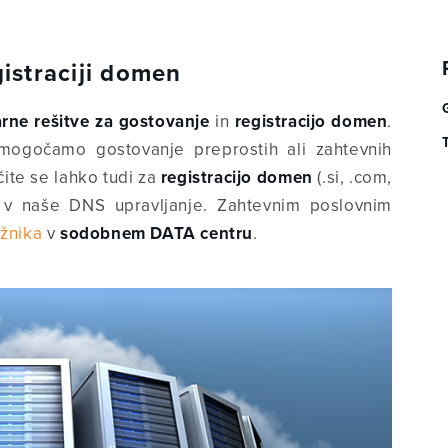
istraciji domen
rne rešitve za gostovanje
in
registracijo domen
.
omogočamo gostovanje preprostih ali zahtevnih
čite se lahko tudi za
registracijo domen
(.si, .com,
v naše DNS upravljanje. Zahtevnim poslovnim
žnika
v
sodobnem DATA centru
.