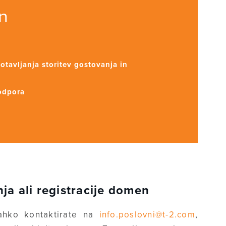
n
otavljanja storitev gostovanja in
podpora
ja ali registracije domen
lahko kontaktirate na
info.poslovni@t-2.com
,