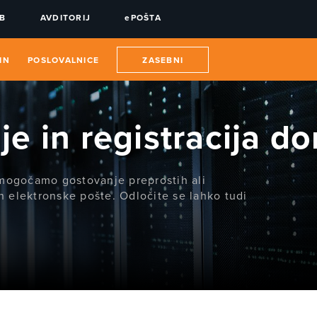
UB
AVDITORIJ
ePOŠTA
IN
POSLOVALNICE
ZASEBNI
e in registracija d
mogočamo gostovanje preprostih ali
in elektronske pošte. Odločite se lahko tudi