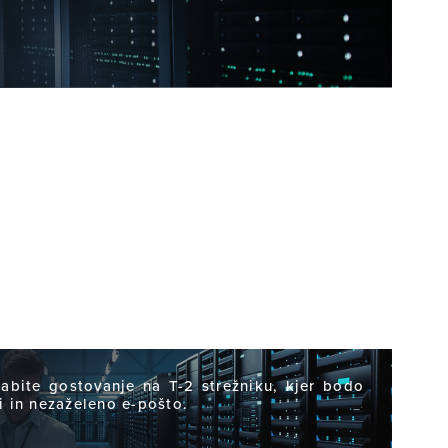
abite gostovanje na T-2 strežniku, kjer bodo
si in nezaželeno e-pošto.