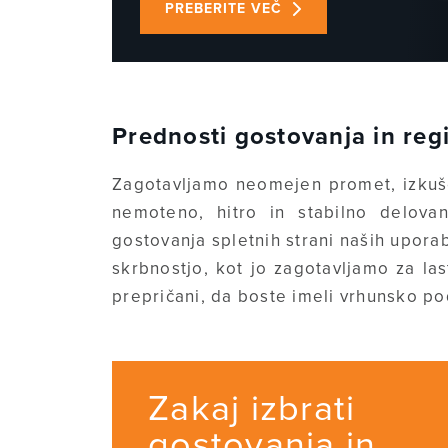
PREBERITE VEČ
Prednosti gostovanja in regi
Zagotavljamo neomejen promet, izkuše
nemoteno, hitro in stabilno delovanj
gostovanja spletnih strani naših upor
skrbnostjo, kot jo zagotavljamo za la
prepričani, da boste imeli vrhunsko po
Zakaj izbrati
gostovanja in