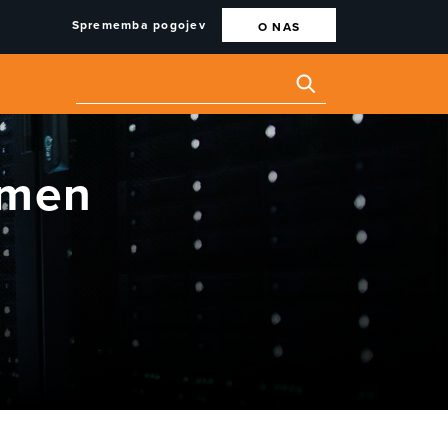
Sprememba pogojev
O NAS
omen