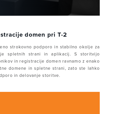
stracije domen pri T-2
no strokovno podporo in stabilno okolje za
e spletnih strani in aplikacij. S storitvijo
abnikov in registracije domen ravnamo z enako
stne domene in spletne strani, zato ste lahko
dporo in delovanje storitve.