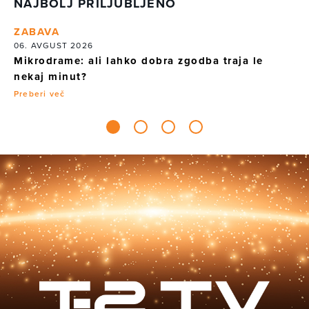
NAJBOLJ PRILJUBLJENO
ZABAVA
Z
06. AVGUST 2026
31
Mikrodrame: ali lahko dobra zgodba traja le
Av
nekaj minut?
Pr
Preberi več