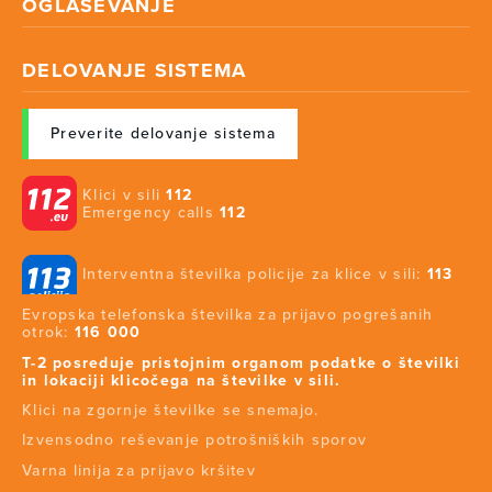
OGLAŠEVANJE
DELOVANJE SISTEMA
Preverite delovanje sistema
Klici v sili
112
Emergency calls
112
Interventna številka policije za klice v sili:
113
Evropska telefonska številka za prijavo pogrešanih
otrok:
116 000
T-2 posreduje pristojnim organom podatke o številki
in lokaciji klicočega na številke v sili.
Klici na zgornje številke se snemajo.
Izvensodno reševanje potrošniških sporov
Varna linija za prijavo kršitev