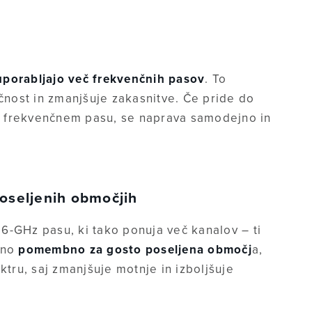
porabljajo več frekvenčnih pasov
. To
očnost in zmanjšuje zakasnitve. Če pride do
 frekvenčnem pasu, se naprava samodejno in
poseljenih območjih
v 6-GHz pasu, ki tako ponuja več kanalov – ti
mno
pomembno za gosto poseljena območj
a,
ktru, saj zmanjšuje motnje in izboljšuje