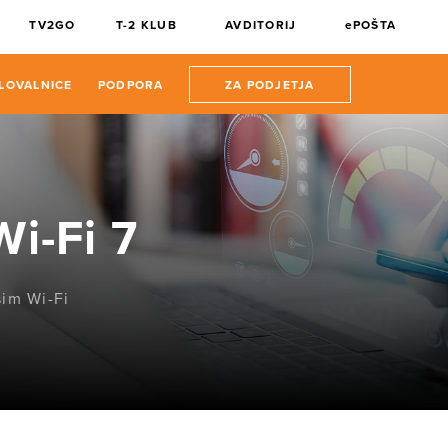
TV2GO
T-2 KLUB
AVDITORIJ
ePOŠTA
LOVALNICE
PODPORA
ZA PODJETJA
Wi-Fi 7
šim Wi-Fi