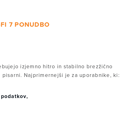
-FI 7 PONUDBO
rebujejo izjemno hitro in stabilno brezžično
pisarni. Najprimernejši je za uporabnike, ki:
e podatkov,