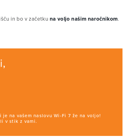
išču in bo v začetku
na voljo našim naročnikom
.
i,
i je na vašem naslovu Wi-Fi 7 že na voljo!
i v stik z vami.