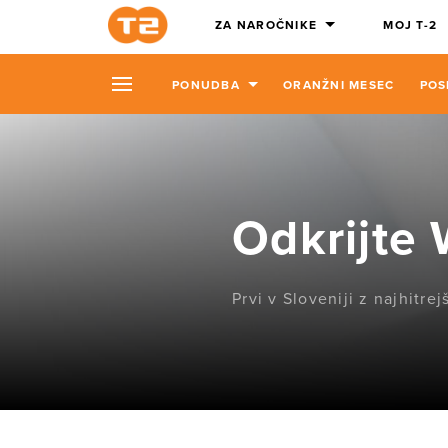
ZA NAROČNIKE
MOJ T-2
PONUDBA
ORANŽNI MESEC
POS
Odkrijte 
Prvi v Sloveniji z najhitrej