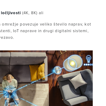
ločljivosti
(4K, 8K) ali
na omrežje povezuje veliko število naprav, kot
enti, IoT naprave in drugi digitalni sistemi,
vezavo.