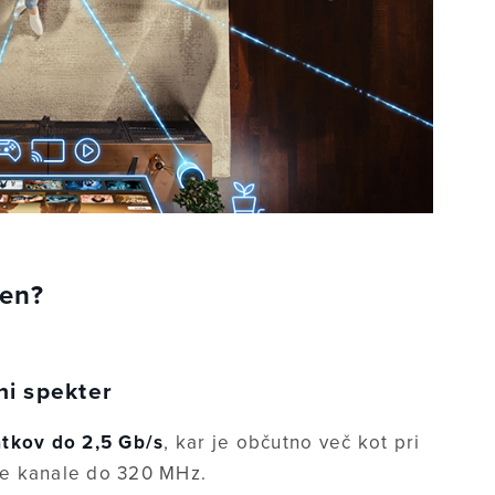
den?
čni spekter
atkov do 2,5 Gb/s
, kar je občutno več kot pri
rše kanale do 320 MHz.