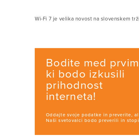
Wi-Fi 7 je velika novost na slovenskem trž
Bodite med prvim
ki bodo izkusili
prihodnost
interneta!
Oddajte svoje podatke in preverite, al
Naši svetovalci bodo preverili in stopil