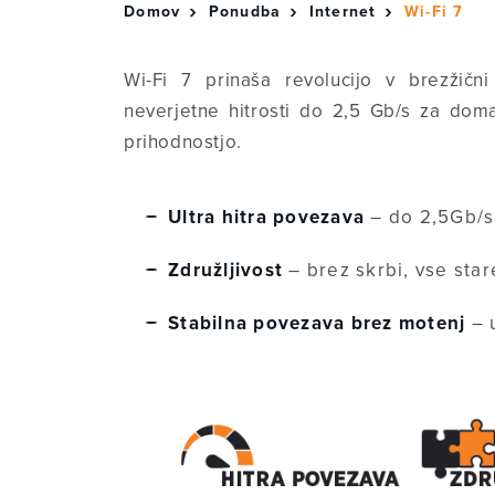
Domov
Ponudba
Internet
Wi-Fi 7
Wi-Fi 7 prinaša revolucijo v brezžičn
neverjetne hitrosti do 2,5 Gb/s za dom
prihodnostjo.
Ultra hitra povezava
– do 2,5Gb/s 
Združljivost
– brez skrbi, vse star
Stabilna povezava brez motenj
– 