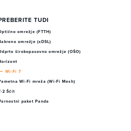
PREBERITE TUDI
Optično omrežje (FTTH)
Bakreno omrežje (xDSL)
Odprto širokopasovno omrežje (OŠO)
Horizont
Wi-Fi 7
Pametna Wi-Fi mreža (Wi-Fi Mesh)
T-2 Ščit
Varnostni paket Panda