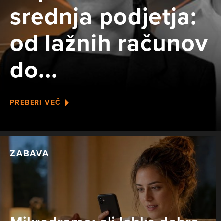
srednja podjetja:
od lažnih računov
do...
PREBERI VEČ
ZABAVA