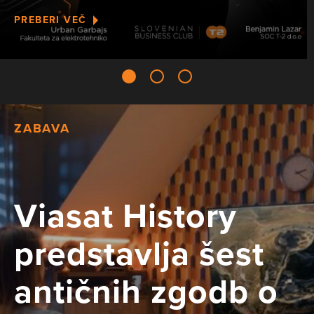
PREBERI VEČ
ZABAVA
Viasat History
predstavlja šest
antičnih zgodb o