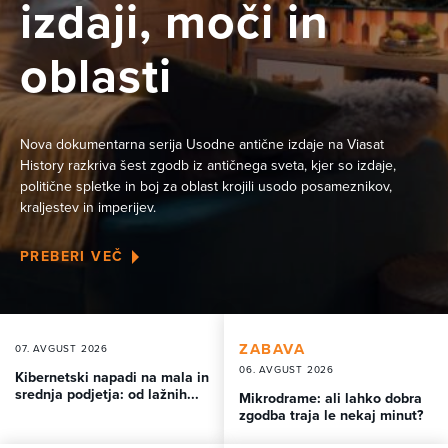
izdaji, moči in
oblasti
Nova dokumentarna serija Usodne antične izdaje na Viasat
History razkriva šest zgodb iz antičnega sveta, kjer so izdaje,
politične spletke in boj za oblast krojili usodo posameznikov,
kraljestev in imperijev.
PREBERI VEČ
ZABAVA
07. AVGUST 2026
06. AVGUST 2026
Kibernetski napadi na mala in
srednja podjetja: od lažnih...
Mikrodrame: ali lahko dobra
zgodba traja le nekaj minut?