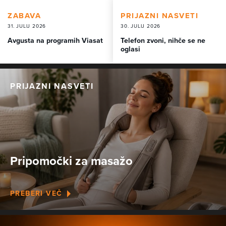
ZABAVA
PRIJAZNI NASVETI
31. JULIJ 2026
30. JULIJ 2026
Avgusta na programih Viasat
Telefon zvoni, nihče se ne
oglasi
PRIJAZNI NASVETI
Pripomočki za masažo
PREBERI VEČ