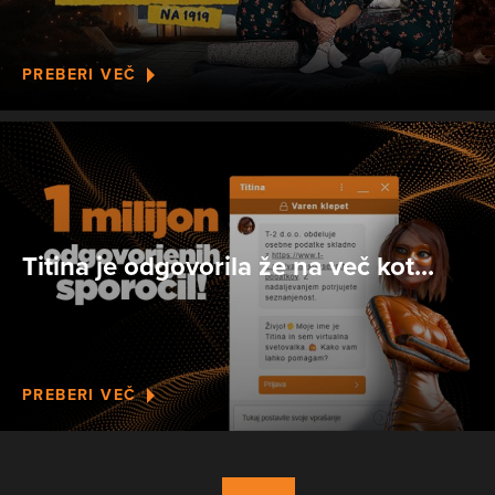
PREBERI VEČ
Titina je odgovorila že na več kot...
PREBERI VEČ