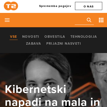
Sprememba pogojev
O NAS
VSE
NOVOSTI
OBVESTILA
TEHNOLOGIJA
ZABAVA
PRIJAZNI NASVETI
Kibernetski
napadi na mala in