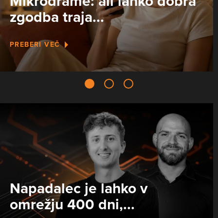
Mikrodrame: ali lahko dobra
zgodba traja...
PREBERI VEČ
Napadalec je lahko v
omrežju 400 dni,...