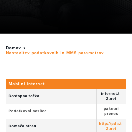
Domov
Nastavitev podatkovnih in MMS parametrov
Mobilni internet
internet.t-
Dostopna točka
2.net
paketni
Podatkovni nosilec
prenos
http://pda.t-
Domača stran
2.net