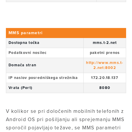
MMS parametri
Dostopna točka
mms.t-2.net
Podatkovni nosilec
paketni prenos
http://www.mms.t-
Domača stran
2.net:8002
IP naslov posredniškega strežnika
172.20.18.137
Vrata (Port)
8080
V kolikor se pri določenih mobilnih telefonih z
Android OS pri pošiljanju ali sprejemanju MMS
sporočil pojavljajo težave, se MMS parametri