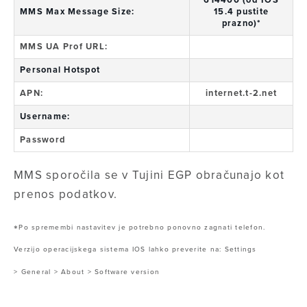
614400 (od IOS
MMS Max Message Size:
15.4 pustite
prazno)*
MMS UA Prof URL:
Personal Hotspot
APN:
internet.t-2.net
Username:
Password
MMS sporočila se v Tujini EGP obračunajo kot
prenos podatkov.
*
Po spremembi nastavitev je potrebno ponovno zagnati telefon.
Verzijo operacijskega sistema IOS lahko preverite na: Settings
> General > About > Software version