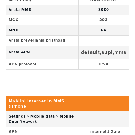
Vrata MMS
8080
MCC
293
MNC
64
Vrsta preverjanja pristnosti
default,supl,mms
Vrsta APN
APN protokol
IPv4
Mobilni internet in MMS
(iPhone)
Settings > Mobile data > Mobile
Data Network
APN
internet.t-2.net