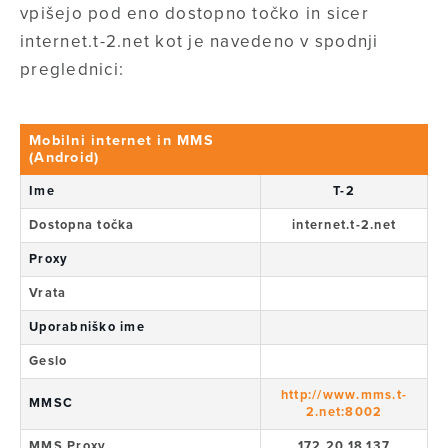
vpišejo pod eno dostopno točko in sicer
internet.t-2.net kot je navedeno v spodnji
preglednici:
Mobilni internet in MMS
(Android)
Ime
T-2
Dostopna točka
internet.t-2.net
Proxy
Vrata
Uporabniško ime
Geslo
http://www.mms.t-
MMSC
2.net:8002
MMS Proxy
172.20.18.137