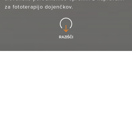
za fototerapijo dojenčkov.
RAZIŠČI
Izziv k dobrodelnosti z ljubeznijo do življenja
smo kot družbeno odgovorno podjetje
tenkočutno povezali s posluhom za nujne
potrebe zdravstvenih ustanov, ki pri
reševanju življenj
in hitri zdravstveni oskrbi
potrebujejo tudi vse boljšo zdravstveno
opremo.