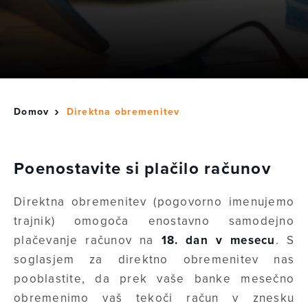
Domov
Direktna obremenitev
Poenostavite si plačilo računov
Direktna obremenitev (pogovorno imenujemo
trajnik) omogoča enostavno samodejno
plačevanje računov na
18. dan v mesecu
. S
soglasjem za direktno obremenitev nas
pooblastite, da prek vaše banke mesečno
obremenimo vaš tekoči račun v znesku