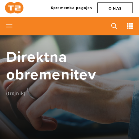
Sprememba pogojev
O NAS
Direktna
obremenitev
(trajnik)