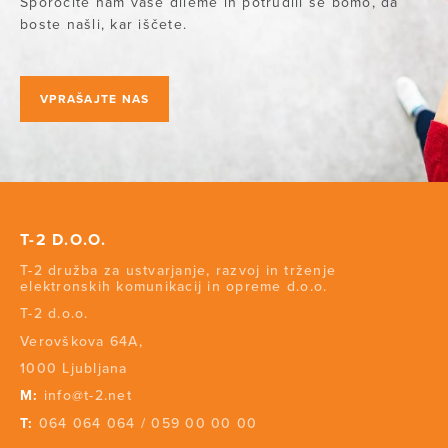
Sporočite nam vaše dileme in potrudili se bomo, da
boste našli, kar iščete.
VPRAŠAJTE NAS
T-2 D.O.O.
T-2 družba za ustvarjanje, razvoj in trženje
elektronskih komunikacij in opreme d.o.o.
T-2 d.o.o.
Verovškova 64A,
1000 Ljubljana
M:
info@t-2.net
T:
064 064 064
/
059 00 00 00