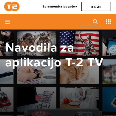
Sprememba pogojev
O NAS
Navodila za
aplikacijo T-2 TV