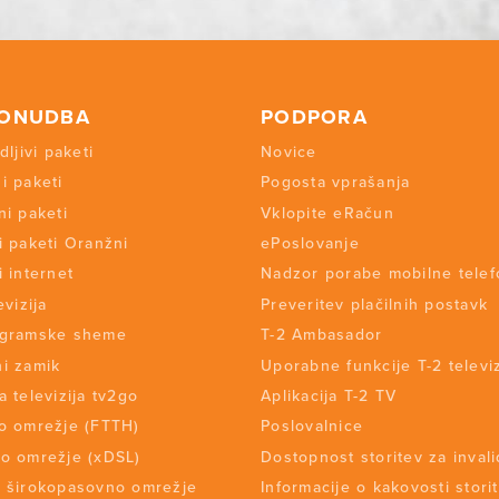
PONUDBA
PODPORA
dljivi paketi
Novice
i paketi
Pogosta vprašanja
ni paketi
Vklopite eRačun
i paketi Oranžni
ePoslovanje
i internet
Nadzor porabe mobilne telef
evizija
Preveritev plačilnih postavk
ogramske sheme
T-2 Ambasador
i zamik
Uporabne funkcije T-2 televiz
a televizija tv2go
Aplikacija T-2 TV
o omrežje (FTTH)
Poslovalnice
o omrežje (xDSL)
Dostopnost storitev za inval
 širokopasovno omrežje
Informacije o kakovosti stori