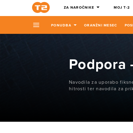
ZA NAROČNIKE
MOJ T-2
PONUDBA
ORANŽNI MESEC
POS
Podpora -
Navodila za uporabo fiksn
hitrosti ter navodila za pr