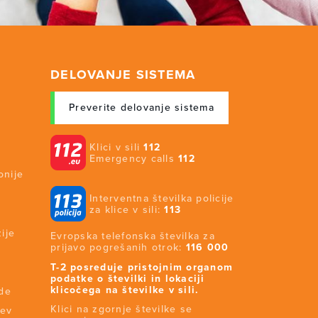
DELOVANJE SISTEMA
Preverite delovanje sistema
Klici v sili
112
Emergency calls
112
onije
Interventna številka policije
za klice v sili:
113
ije
Evropska telefonska številka za
prijavo pogrešanih otrok:
116 000
T-2 posreduje pristojnim organom
podatke o številki in lokaciji
klicočega na številke v sili.
ide
Klici na zgornje številke se
tev