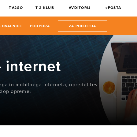
TV2GO
T-2 KLUB
AVDITORIJ
ePOŠTA
LOVALNICE
PODPORA
ZA PODJETJA
 internet
ega in mobilnega interneta, opredelitev
iklop opreme.