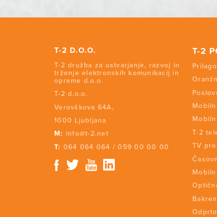
T-2 D.O.O.
T-2 
T-2 družba za ustvarjanje, razvoj in
Prilago
trženje elektronskih komunikacij in
Oranžn
opreme d.o.o.
Poslov
T-2 d.o.o.
Mobiln
Verovškova 64A,
Mobiln
1000 Ljubljana
T-2 tel
M:
info@t-2.net
TV pr
T:
064 064 064
/
059 00 00 00
Časovn
Mobiln
Optičn
Bakren
Odprto