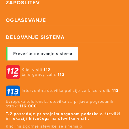
ZAPOSLITEV
OGLAŠEVANJE
DELOVANJE SISTEMA
Preverite delovanje sistema
Klici v sili
112
Emergency calls
112
Interventna številka policije za klice v sili:
113
Evropska telefonska številka za prijavo pogrešanih
otrok:
116 000
T-2 posreduje pristojnim organom podatke o številki
in lokaciji klicočega na številke v sili.
Klici na zgornje številke se snemajo.