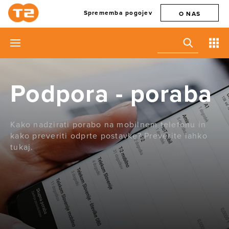
Sprememba pogojev
O NAS
Podpora - poraba
Kako nadzirati porabo na mobilnem telefonu in
kako preveriti odprte postavke? Preverite lahko
tukaj.