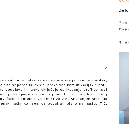
pp-m
Delo
Pone
Sobo
3. d
oje osebne podatke za namen osebnega trženja storitev,
agojena priporočila le-teh, preko več komunikacijskih poti.
o obdelavo in lahko vključuje oblikovanje profilov tudi
en prilagajanja vsebin in ponudbe je, da jih čim bolj
povečamo uporabno vrednost za vas. Seznanjen sem, da
a enak način kot sem ga podal ali pisno na naslov T-2,