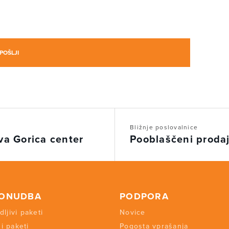
Bližnje poslovalnice
va Gorica center
Pooblaščeni prodaj
PONUDBA
PODPORA
dljivi paketi
Novice
i paketi
Pogosta vprašanja