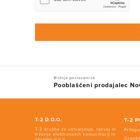
Bližnje poslovalnice
Pooblaščeni prodajalec No
T-2 D.O.O.
T-2 
T-2 družba za ustvarjanje, razvoj in
Prilago
trženje elektronskih komunikacij in
Oranžn
opreme d.o.o.