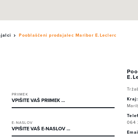
jalci
Pooblaščeni prodajalec Maribor E.Leclerc
Poo
E.L
Trža
PRIIMEK
Kraj
Mari
Tele
064 
E-NASLOV
Emai