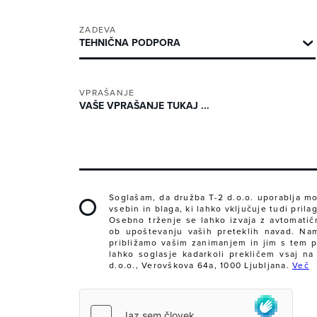
ZADEVA
VPRAŠANJE
Soglašam, da družba T-2 d.o.o. uporablja m
vsebin in blaga, ki lahko vključuje tudi pril
Osebno trženje se lahko izvaja z avtomatičn
ob upoštevanju vaših preteklih navad. Nam
približamo vašim zanimanjem in jim s tem 
lahko soglasje kadarkoli prekličem vsaj n
d.o.o., Verovškova 64a, 1000 Ljubljana.
Več