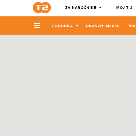
ZA NAROČNIKE
MOJ T-2
PONUDBA
ORANŽNI MESEC
POS