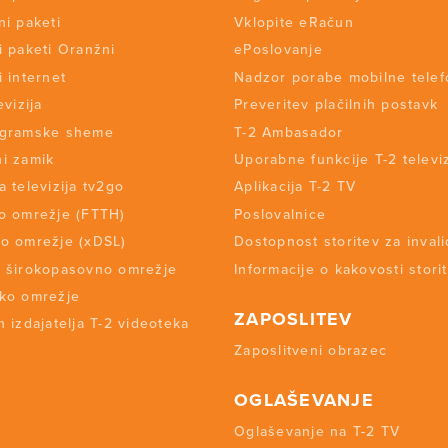
ni paketi
Vklopite eRačun
i paketi Oranžni
ePoslovanje
i internet
Nadzor porabe mobilne telef
evizija
Preveritev plačilnih postavk
ogramske sheme
T-2 Ambasador
i zamik
Uporabne funkcije T-2 televiz
a televizija tv2go
Aplikacija T-2 TV
o omrežje (FTTH)
Poslovalnice
o omrežje (xDSL)
Dostopnost storitev za inval
 širokopasovno omrežje
Informacije o kakovosti stori
ko omrežje
ZAPOSLITEV
 izdajatelja T-2 videoteka
Zaposlitveni obrazec
OGLAŠEVANJE
Oglaševanje na T-2 TV