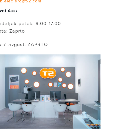
b.eleclerc@t-2.com
vni čas:
deljek-petek: 9.00-17.00
ta: Zaprto
o 7. avgust: ZAPRTO