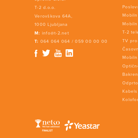
Poslov
T-2 d.o.o.
Mobiln
Verovškova 64A,
Mobiln
1000 Ljubljana
T-2 tel
M:
info@t-2.net
TV pr
T:
064 064 064
/
059 00 00 00
Časovn
Mobiln
Optičn
Bakren
Odprto
Kabels
Kolofon