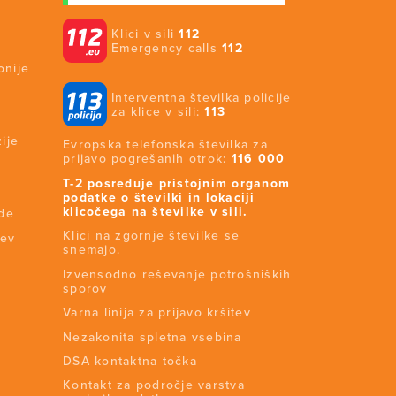
Klici v sili
112
Emergency calls
112
onije
Interventna številka policije
za klice v sili:
113
ije
Evropska telefonska številka za
prijavo pogrešanih otrok:
116 000
T-2 posreduje pristojnim organom
podatke o številki in lokaciji
klicočega na številke v sili.
ide
Klici na zgornje številke se
tev
snemajo.
Izvensodno reševanje potrošniških
sporov
Varna linija za prijavo kršitev
Nezakonita spletna vsebina
DSA kontaktna točka
Kontakt za področje varstva