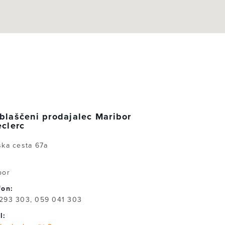
blaščeni prodajalec Maribor
eclerc
ška cesta 67a
:
bor
fon:
293 303, 059 041 303
l: