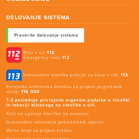
DELOVANJE SISTEMA
Preverite delovanje sistema
Klici v sili
112
Emergency calls
112
Interventna številka policije za klice v sili:
113
Evropska telefonska številka za prijavo pogrešanih
otrok:
116 000
T-2 posreduje pristojnim organom podatke o številki
in lokaciji klicočega na številke v sili.
Klici na zgornje številke se snemajo.
Izvensodno reševanje potrošniških sporov
Varna linija za prijavo kršitev