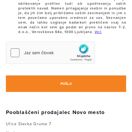
oblikovanje profilov tudi ob upoštevanju vaših
preteklih navad. Namen prilagajanja vsebin in ponudbe
je, da jih čim bolj približamo vašim zanimanjem in jim s
tem povečamo uporabno vrednost za vas. Seznanjen
sem, da lahko soglasje kadarkoli prekličem vsaj na
enak način kot sem ga podal ali pisno na naslov T-2,
d.o.o., Verovškova 64a, 1000 Ljubljana.
Več
Pooblaščeni prodajalec Novo mesto
Ulica Slavka Gruma 7