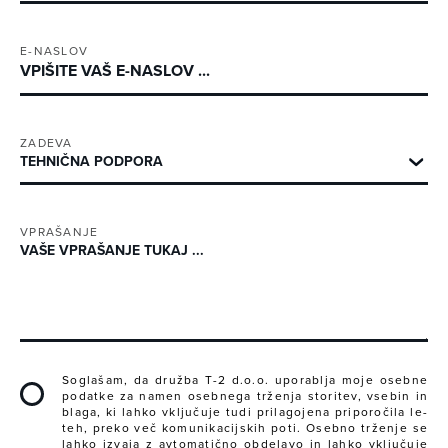
E-NASLOV
ZADEVA
VPRAŠANJE
Soglašam, da družba T-2 d.o.o. uporablja moje osebne
podatke za namen osebnega trženja storitev, vsebin in
blaga, ki lahko vključuje tudi prilagojena priporočila le-
teh, preko več komunikacijskih poti. Osebno trženje se
lahko izvaja z avtomatično obdelavo in lahko vključuje