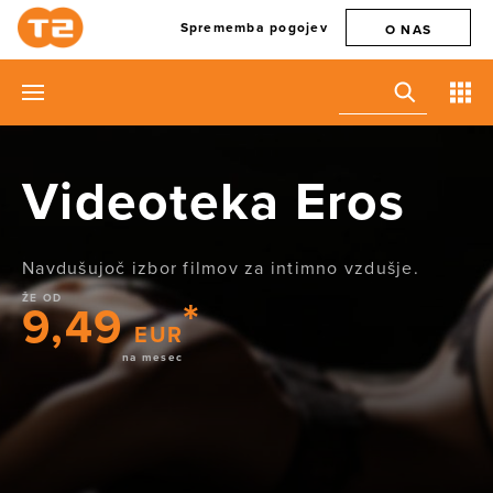
Sprememba pogojev
O NAS
Videoteka Eros
Navdušujoč izbor filmov za intimno vzdušje.
ŽE OD
9,49
EUR
na mesec