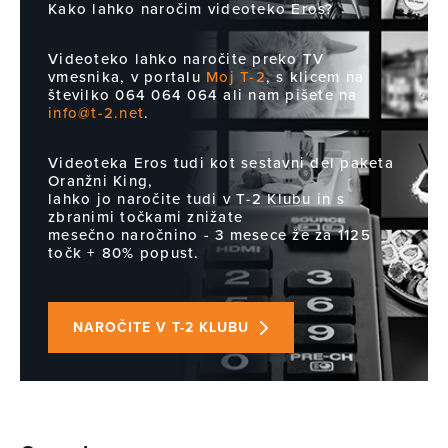
Kako lahko naročim videoteko Eros?
Videoteko lahko naročite preko TV
vmesnika, v portalu
Moj T-2
, s klicem na
številko 064 064 064 ali nam pišete na
info@t-2.net
.
Videoteka Eros tudi kot sestavni del paketa
Oranžni King,
lahko jo naročite tudi v T-2 Klubu in s
zbranimi točkami znižate
mesečno naročnino - 3 mesece že za 1125
točk + 80% popust.
NAROČITE V T-2 KLUBU