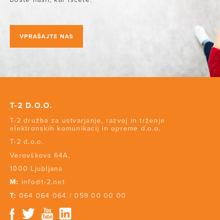
VPRAŠAJTE NAS
T-2 D.O.O.
T-2 družba za ustvarjanje, razvoj in trženje
elektronskih komunikacij in opreme d.o.o.
T-2 d.o.o.
Verovškova 64A,
1000 Ljubljana
M:
info@t-2.net
T:
064 064 064
/
059 00 00 00