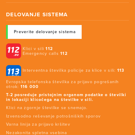
DELOVANJE SISTEMA
Preverite delovanje sistema
Klici v sili
112
Emergency calls
112
Interventna številka policije za klice v sili:
113
Evropska telefonska številka za prijavo pogrešanih
otrok:
116 000
T-2 posreduje pristojnim organom podatke o številki
in lokaciji klicočega na številke v sili.
Klici na zgornje številke se snemajo.
Izvensodno reševanje potrošniških sporov
Varna linija za prijavo kršitev
Nezakonita spletna vsebina