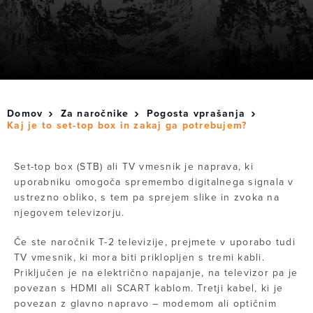
Domov
Za naročnike
Pogosta vprašanja
Kaj je to set-top box in zakaj ga potrebujem?
Set-top box (STB) ali TV vmesnik je naprava, ki
uporabniku omogoča spremembo digitalnega signala v
ustrezno obliko, s tem pa sprejem slike in zvoka na
njegovem televizorju.
Če ste naročnik T-2 televizije, prejmete v uporabo tudi
TV vmesnik, ki mora biti priklopljen s tremi kabli.
Priključen je na električno napajanje, na televizor pa je
povezan s HDMI ali SCART kablom. Tretji kabel, ki je
povezan z glavno napravo – modemom ali optičnim