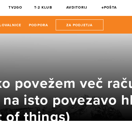
TV2GO
T-2 KLUB
AVDITORIJ
ePOŠTA
LOVALNICE
PODPORA
ZA PODJETJA
ko povežem več rač
 na isto povezavo hk
t of things)