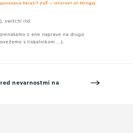
ovezavo hkrati? (IoT – internet of things)
, switchi itd.
 prenašamo z ene naprave na drugo
vežemo s tiskalnikom ...).
 pred nevarnostmi na