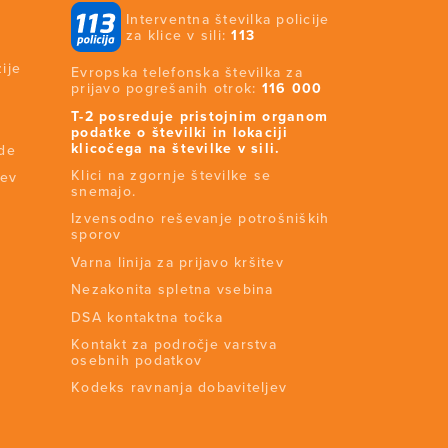
Interventna številka policije
za klice v sili:
113
ije
Evropska telefonska številka za
prijavo pogrešanih otrok:
116 000
T-2 posreduje pristojnim organom
podatke o številki in lokaciji
klicočega na številke v sili.
ide
Klici na zgornje številke se
tev
snemajo.
Izvensodno reševanje potrošniških
sporov
Varna linija za prijavo kršitev
Nezakonita spletna vsebina
DSA kontaktna točka
Kontakt za področje varstva
osebnih podatkov
Kodeks ravnanja dobaviteljev