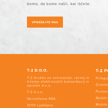
bomo, da boste našli, kar iščete.
VPRAŠAJTE NAS
T-2 D.O.O.
T-2 
T-2 družba za ustvarjanje, razvoj in
Prilago
trženje elektronskih komunikacij in
Oranžn
opreme d.o.o.
Poslov
T-2 d.o.o.
Mobiln
Verovškova 64A,
Mobiln
1000 Ljubljana