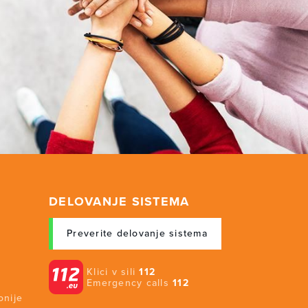
DELOVANJE SISTEMA
Preverite delovanje sistema
Klici v sili
112
Emergency calls
112
onije