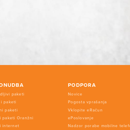
PONUDBA
PODPORA
dljivi paketi
Novice
i paketi
Pogosta vprašanja
ni paketi
Vklopite eRačun
i paketi Oranžni
ePoslovanje
i internet
Nadzor porabe mobilne telef