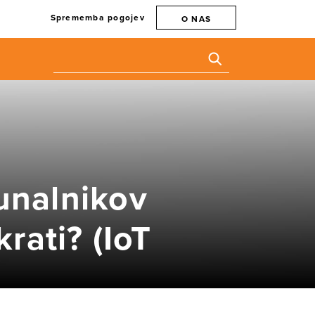
Sprememba pogojev
O NAS
unalnikov
rati? (IoT