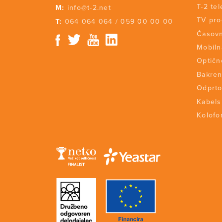
T-2 tel
M:
info@t-2.net
TV pr
T:
064 064 064
/
059 00 00 00
Časovn
Mobiln
Optičn
Bakren
Odprto
Kabels
Kolofon