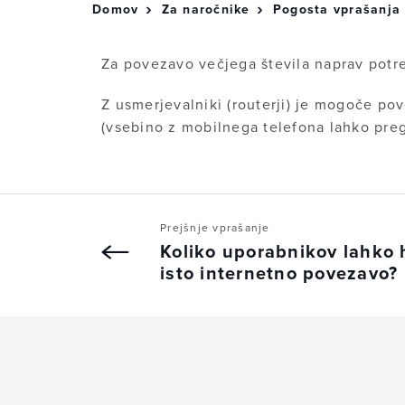
Domov
Za naročnike
Pogosta vprašanja
Za povezavo večjega števila naprav potreb
Z usmerjevalniki
(routerji)
je mogoče pove
(vsebino z mobilnega telefona lahko pre
Prejšnje vprašanje
Koliko uporabnikov lahko 
isto internetno povezavo?