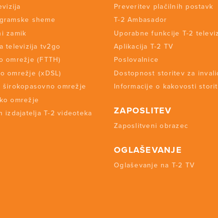
evizija
Preveritev plačilnih postavk
ogramske sheme
T-2 Ambasador
i zamik
Uporabne funkcije T-2 televiz
a televizija tv2go
Aplikacija T-2 TV
o omrežje (FTTH)
Poslovalnice
o omrežje (xDSL)
Dostopnost storitev za inval
 širokopasovno omrežje
Informacije o kakovosti stori
ko omrežje
ZAPOSLITEV
 izdajatelja T-2 videoteka
Zaposlitveni obrazec
OGLAŠEVANJE
Oglaševanje na T-2 TV