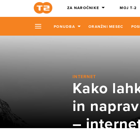
ZA NAROČNIKE
MOJ T-2
PONUDBA
ORANŽNI MESEC
POS
INTERNET
Kako lah
in naprav
– interne