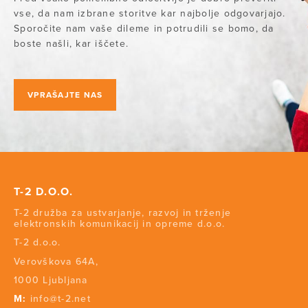
vse, da nam izbrane storitve kar najbolje odgovarjajo.
Sporočite nam vaše dileme in potrudili se bomo, da
boste našli, kar iščete.
VPRAŠAJTE NAS
T-2 D.O.O.
T-2 družba za ustvarjanje, razvoj in trženje
elektronskih komunikacij in opreme d.o.o.
T-2 d.o.o.
Verovškova 64A,
1000 Ljubljana
M:
info@t-2.net