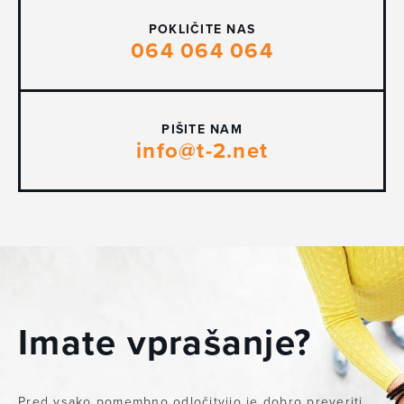
POKLIČITE NAS
064 064 064
PIŠITE NAM
info@t-2.net
Imate vprašanje?
Pred vsako pomembno odločitvijo je dobro preveriti