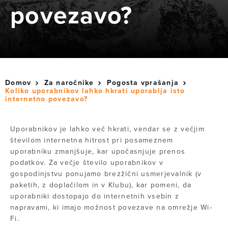
povezavo?
Domov
Za naročnike
Pogosta vprašanja
Koliko uporabnikov lahko hkrati uporablja isto
internetno povezavo?
Uporabnikov je lahko več hkrati, vendar se z večjim
številom internetna hitrost pri posameznem
uporabniku zmanjšuje, kar upočasnjuje prenos
podatkov. Za večje število uporabnikov v
gospodinjstvu ponujamo brezžični usmerjevalnik (v
paketih, z doplačilom in v Klubu), kar pomeni, da
uporabniki dostopajo do internetnih vsebin z
napravami, ki imajo možnost povezave na omrežje Wi-
Fi.