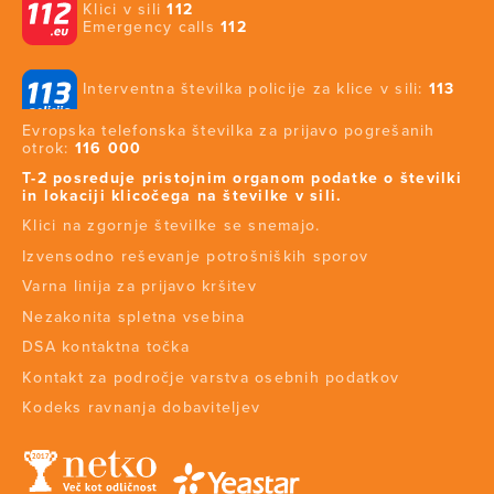
Klici v sili
112
Emergency calls
112
Interventna številka policije za klice v sili:
113
Evropska telefonska številka za prijavo pogrešanih
otrok:
116 000
T-2 posreduje pristojnim organom podatke o številki
in lokaciji klicočega na številke v sili.
Klici na zgornje številke se snemajo.
Izvensodno reševanje potrošniških sporov
Varna linija za prijavo kršitev
Nezakonita spletna vsebina
DSA kontaktna točka
Kontakt za področje varstva osebnih podatkov
Kodeks ravnanja dobaviteljev