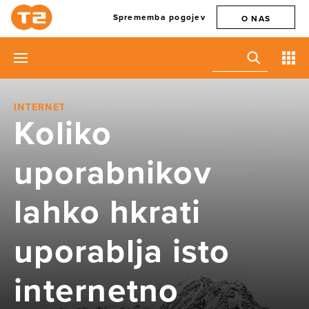
Sprememba pogojev
O NAS
INTERNET
Koliko
uporabnikov
lahko hkrati
uporablja isto
internetno