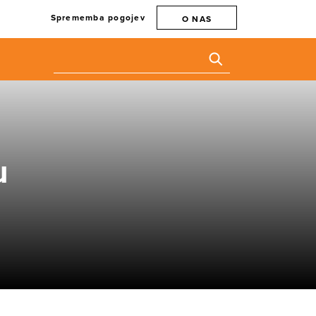
Sprememba pogojev
O NAS
u