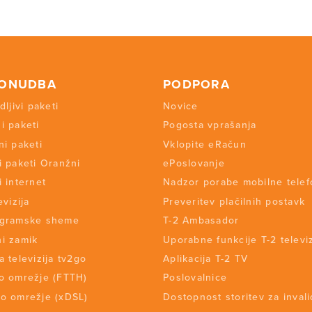
PONUDBA
PODPORA
dljivi paketi
Novice
i paketi
Pogosta vprašanja
ni paketi
Vklopite eRačun
i paketi Oranžni
ePoslovanje
i internet
Nadzor porabe mobilne telef
evizija
Preveritev plačilnih postavk
ogramske sheme
T-2 Ambasador
i zamik
Uporabne funkcije T-2 televiz
a televizija tv2go
Aplikacija T-2 TV
o omrežje (FTTH)
Poslovalnice
o omrežje (xDSL)
Dostopnost storitev za inval