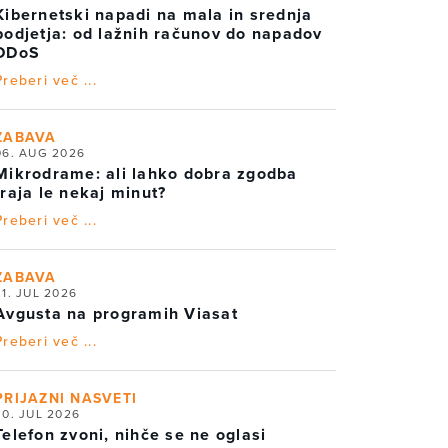
Kibernetski napadi na mala in srednja
podjetja: od lažnih računov do napadov
DDoS
Preberi več ...
ZABAVA
06. AUG 2026
Mikrodrame: ali lahko dobra zgodba
traja le nekaj minut?
Preberi več ...
ZABAVA
31. JUL 2026
Avgusta na programih Viasat
Preberi več ...
PRIJAZNI NASVETI
30. JUL 2026
Telefon zvoni, nihče se ne oglasi