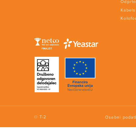
Odprto
Kabels
Kolofon
© T-2
Osebni podat