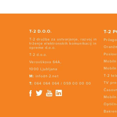
T-2 D.O.O.
T-2 
T-2 družba za ustvarjanje, razvoj in
Prilago
trženje elektronskih komunikacij in
Oranžn
opreme d.o.o.
Poslov
T-2 d.o.o.
Mobiln
Verovškova 64A,
Mobiln
1000 Ljubljana
T-2 tel
M:
info@t-2.net
TV pr
T:
064 064 064
/
059 00 00 00
Časovn
Mobiln
Optičn
Bakren