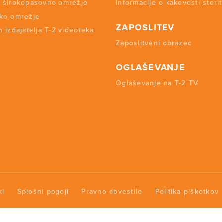
 širokopasovno omrežje
Informacije o kakovosti stori
ko omrežje
ZAPOSLITEV
 izdajatelja T-2 videoteka
Zaposlitveni obrazec
OGLAŠEVANJE
Oglaševanje na T-2 TV
ki
Splošni pogoji
Pravno obvestilo
Politika piškotkov