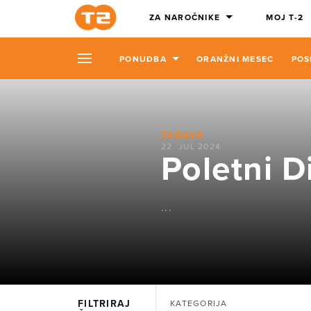
ZA NAROČNIKE
MOJ T-2
PONUDBA
ORANŽNI MESEC
POS
ZABAVA
22. JUL 2024
Poletni D
...
FILTRIRAJ
KATEGORIJA