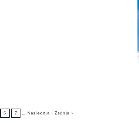
6
7
…
Naslednja ›
Zadnja »