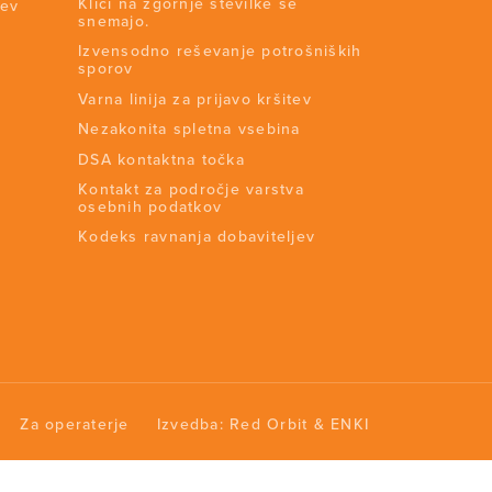
Klici na zgornje številke se
tev
snemajo.
Izvensodno reševanje potrošniških
sporov
Varna linija za prijavo kršitev
Nezakonita spletna vsebina
DSA kontaktna točka
Kontakt za področje varstva
osebnih podatkov
Kodeks ravnanja dobaviteljev
Za operaterje
Izvedba:
Red Orbit
&
ENKI