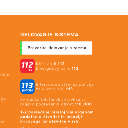
DELOVANJE SISTEMA
Preverite delovanje sistema
Klici v sili
112
Emergency calls
112
onije
Interventna številka policije
za klice v sili:
113
ije
Evropska telefonska številka za
prijavo pogrešanih otrok:
116 000
T-2 posreduje pristojnim organom
podatke o številki in lokaciji
klicočega na številke v sili.
ide