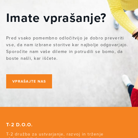
Imate vprašanje?
Pred vsako pomembno odločitvijo je dobro preveriti
vse, da nam izbrane storitve kar najbolje odgovarjajo.
Sporočite nam vaše dileme in potrudili se bomo, da
boste našli, kar iščete.
VPRAŠAJTE NAS
T-2 D.O.O.
T-2 družba za ustvarjanje, razvoj in trženje