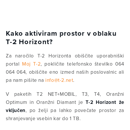
Kako aktiviram prostor v oblaku
T-2 Horizont?
Za naročilo T-2 Horizonta obiščite uporabniški
portal
Moj T-2
, pokličite telefonsko številko 064
064 064, obiščite eno izmed naših poslovalnic ali
pa nam pišite na
info@t-2.net
.
V paketih T2 NET+MOBIL, T3, T4, Oranžni
Optimum in Oranžni Diamant je
T-2 Horizont že
vključen
, po želji pa lahko povečate prostor za
shranjevanje vsebin kar do 1 TB.