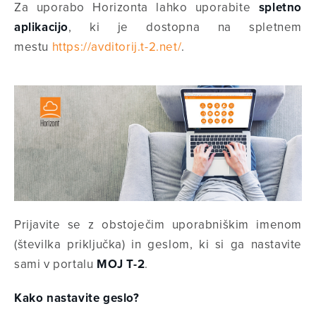
Za uporabo Horizonta lahko uporabite
spletno
aplikacijo
, ki je dostopna na spletnem
mestu
https://avditorij.t-2.net/
.
Prijavite se z obstoječim uporabniškim imenom
(številka priključka) in geslom, ki si ga nastavite
sami v portalu
MOJ T-2
.
Kako nastavite geslo?