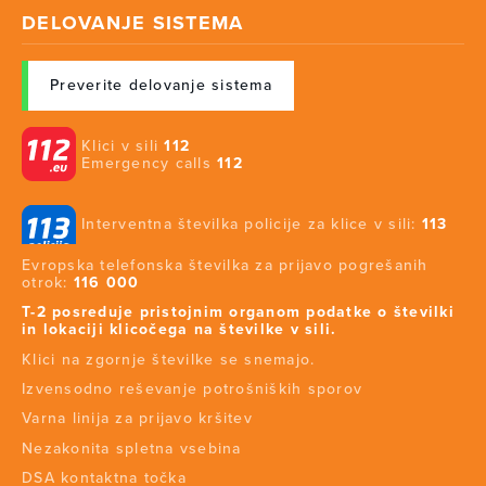
DELOVANJE SISTEMA
Preverite delovanje sistema
Klici v sili
112
Emergency calls
112
Interventna številka policije za klice v sili:
113
Evropska telefonska številka za prijavo pogrešanih
otrok:
116 000
T-2 posreduje pristojnim organom podatke o številki
in lokaciji klicočega na številke v sili.
Klici na zgornje številke se snemajo.
Izvensodno reševanje potrošniških sporov
Varna linija za prijavo kršitev
Nezakonita spletna vsebina
DSA kontaktna točka