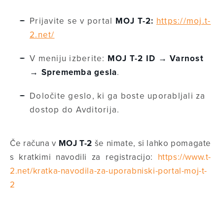
Prijavite se v portal
MOJ T-2:
https://moj.t-
2.net/
V meniju izberite:
MOJ T-2 ID → Varnost
→ Sprememba gesla
.
Določite geslo, ki ga boste uporabljali za
dostop do Avditorija.
Če računa v
MOJ T-2
še nimate, si lahko pomagate
s kratkimi navodili za registracijo:
https://www.t-
2.net/kratka-navodila-za-uporabniski-portal-moj-t-
2