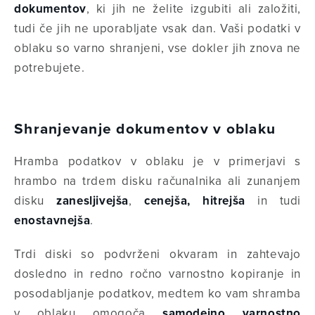
dokumentov
, ki jih ne želite izgubiti ali založiti,
tudi če jih ne uporabljate vsak dan. Vaši podatki v
oblaku so varno shranjeni, vse dokler jih znova ne
potrebujete.
Shranjevanje dokumentov v oblaku
Hramba podatkov v oblaku je v primerjavi s
hrambo na trdem disku računalnika ali zunanjem
disku
zanesljivejša
,
cenejša, hitrejša
in tudi
enostavnejša
.
Trdi diski so podvrženi okvaram in zahtevajo
dosledno in redno ročno varnostno kopiranje in
posodabljanje podatkov, medtem ko vam shramba
v oblaku omogoča
samodejno varnostno