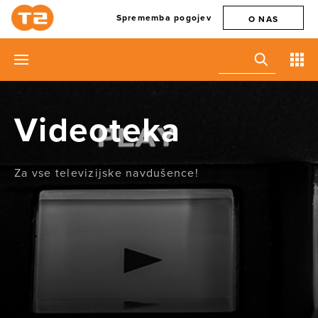
Sprememba pogojev
O NAS
Videoteka
Za vse televizijske navdušence!