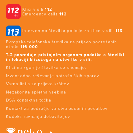
Klici v sili
112
Emergency calls
112
Interventna številka policije za klice v sili:
113
Evropska telefonska številka za prijavo pogrešanih
otrok:
116 000
T-2 posreduje pristojnim organom podatke o številki
in lokaciji klicočega na številke v sili.
Klici na zgornje številke se snemajo.
Izvensodno reševanje potrošniških sporov
Varna linija za prijavo kršitev
Nezakonita spletna vsebina
DSA kontaktna točka
Kontakt za področje varstva osebnih podatkov
Kodeks ravnanja dobaviteljev