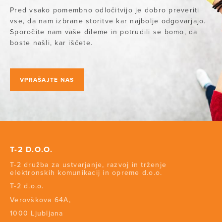
Pred vsako pomembno odločitvijo je dobro preveriti
vse, da nam izbrane storitve kar najbolje odgovarjajo.
Sporočite nam vaše dileme in potrudili se bomo, da
boste našli, kar iščete.
VPRAŠAJTE NAS
T-2 D.O.O.
T-2 družba za ustvarjanje, razvoj in trženje
elektronskih komunikacij in opreme d.o.o.
T-2 d.o.o.
Verovškova 64A,
1000 Ljubljana