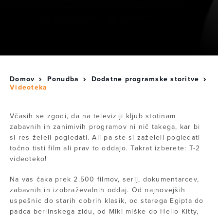
Domov
Ponudba
Dodatne programske storitve
Videoteka
Včasih se zgodi, da na televiziji kljub stotinam
zabavnih in zanimivih programov ni nič takega, kar bi
si res želeli pogledati. Ali pa ste si zaželeli pogledati
točno tisti film ali prav to oddajo. Takrat izberete: T-2
videoteko!
Na vas čaka prek 2.500 filmov, serij, dokumentarcev,
zabavnih in izobraževalnih oddaj. Od najnovejših
uspešnic do starih dobrih klasik, od starega Egipta do
padca berlinskega zidu, od Miki miške do Hello Kitty,