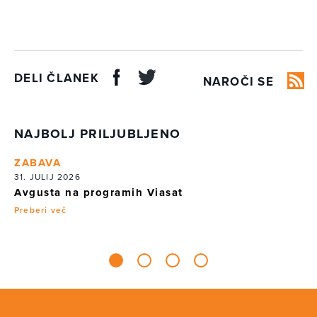
DELI ČLANEK
NAROČI SE
NAJBOLJ PRILJUBLJENO
ZABAVA
Z
31. JULIJ 2026
21
Avgusta na programih Viasat
Vi
iz
Preberi več
Pr