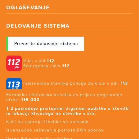
OGLAŠEVANJE
DELOVANJE SISTEMA
Preverite delovanje sistema
Klici v sili
112
Emergency calls
112
Interventna številka policije za klice v sili:
113
Evropska telefonska številka za prijavo pogrešanih
otrok:
116 000
T-2 posreduje pristojnim organom podatke o številki
in lokaciji klicočega na številke v sili.
Klici na zgornje številke se snemajo.
Izvensodno reševanje potrošniških sporov
Varna linija za prijavo kršitev