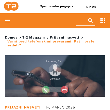
Sprememba pogojev
O NAS
Domov
T-2 Magazin
Prijazni nasveti
Varni pred telefonskimi prevarami: Kaj morate
vedeti?
PRIJAZNI NASVETI
14. MAREC 2025