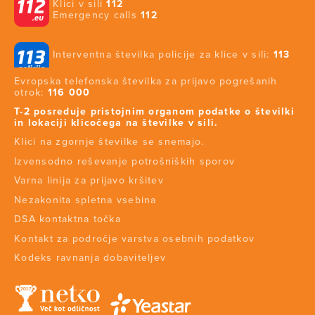
Klici v sili
112
Emergency calls
112
Interventna številka policije za klice v sili:
113
Evropska telefonska številka za prijavo pogrešanih
otrok:
116 000
T-2 posreduje pristojnim organom podatke o številki
in lokaciji klicočega na številke v sili.
Klici na zgornje številke se snemajo.
Izvensodno reševanje potrošniških sporov
Varna linija za prijavo kršitev
Nezakonita spletna vsebina
DSA kontaktna točka
Kontakt za področje varstva osebnih podatkov
Kodeks ravnanja dobaviteljev