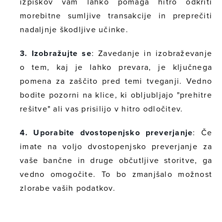
izpiskov vam lahko pomaga hitro odkriti
morebitne sumljive transakcije in preprečiti
nadaljnje škodljive učinke.
3. Izobražujte se
: Zavedanje in izobraževanje
o tem, kaj je lahko prevara, je ključnega
pomena za zaščito pred temi tveganji. Vedno
bodite pozorni na klice, ki obljubljajo "prehitre
rešitve" ali vas prisilijo v hitro odločitev.
4. Uporabite dvostopenjsko preverjanje
: Če
imate na voljo dvostopenjsko preverjanje za
vaše bančne in druge občutljive storitve, ga
vedno omogočite. To bo zmanjšalo možnost
zlorabe vaših podatkov.