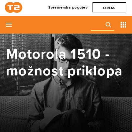
Sprememba pogojev
O NAS
Motorola 1510 -
možnost priklopa