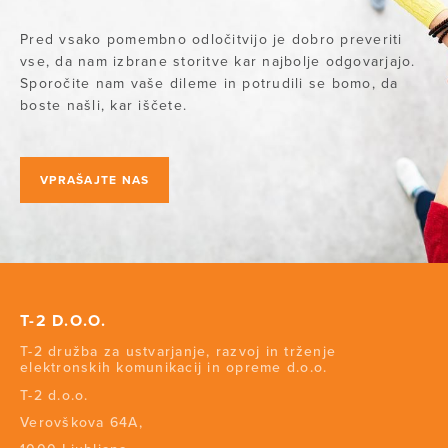
Pred vsako pomembno odločitvijo je dobro preveriti
vse, da nam izbrane storitve kar najbolje odgovarjajo.
Sporočite nam vaše dileme in potrudili se bomo, da
boste našli, kar iščete.
VPRAŠAJTE NAS
T-2 D.O.O.
T-2 družba za ustvarjanje, razvoj in trženje
elektronskih komunikacij in opreme d.o.o.
T-2 d.o.o.
Verovškova 64A,