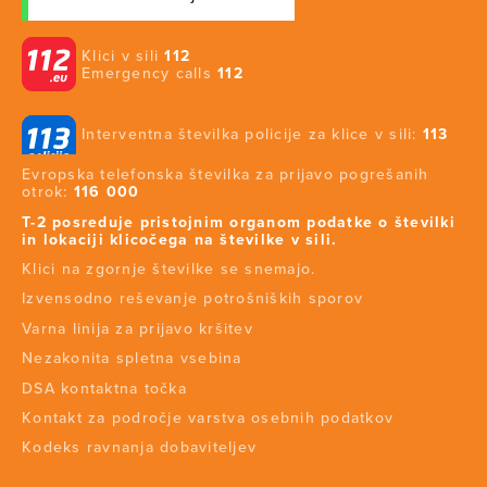
Klici v sili
112
Emergency calls
112
Interventna številka policije za klice v sili:
113
Evropska telefonska številka za prijavo pogrešanih
otrok:
116 000
T-2 posreduje pristojnim organom podatke o številki
in lokaciji klicočega na številke v sili.
Klici na zgornje številke se snemajo.
Izvensodno reševanje potrošniških sporov
Varna linija za prijavo kršitev
Nezakonita spletna vsebina
DSA kontaktna točka
Kontakt za področje varstva osebnih podatkov
Kodeks ravnanja dobaviteljev