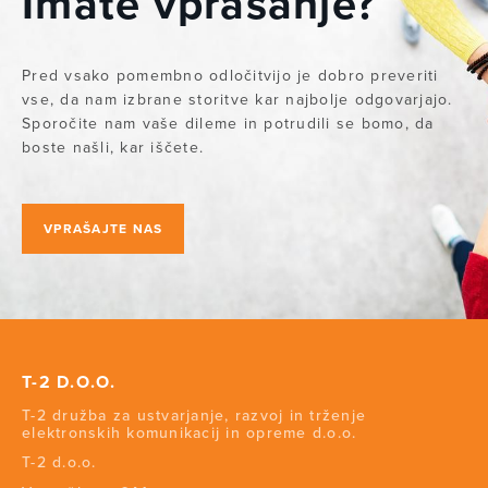
Imate vprašanje?
Pred vsako pomembno odločitvijo je dobro preveriti
vse, da nam izbrane storitve kar najbolje odgovarjajo.
Sporočite nam vaše dileme in potrudili se bomo, da
boste našli, kar iščete.
VPRAŠAJTE NAS
T-2 D.O.O.
T-2 družba za ustvarjanje, razvoj in trženje
elektronskih komunikacij in opreme d.o.o.
T-2 d.o.o.