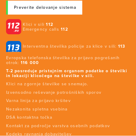
Preverite delovanje sistema
Klici v sili
112
Emergency calls
112
Interventna številka policije za klice v sili:
113
Evropska telefonska številka za prijavo pogrešanih
otrok:
116 000
T-2 posreduje pristojnim organom podatke o številki
in lokaciji klicočega na številke v sili.
Klici na zgornje številke se snemajo.
Izvensodno reševanje potrošniških sporov
Varna linija za prijavo kršitev
Nezakonita spletna vsebina
DSA kontaktna točka
Kontakt za področje varstva osebnih podatkov
Kodeks ravnanja dobaviteljev